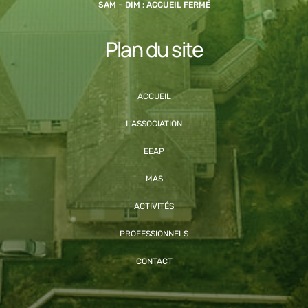
SAM – DIM : ACCUEIL FERMÉ
Plan du site
ACCUEIL
L’ASSOCIATION
EEAP
MAS
ACTIVITÉS
PROFESSIONNELS
CONTACT